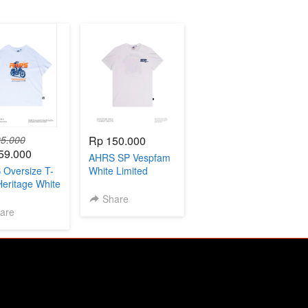
5.000
Rp 150.000
59.000
AHRS SP Vespfam
Oversize T-
White Limited
 Heritage White
Edition
Share
are