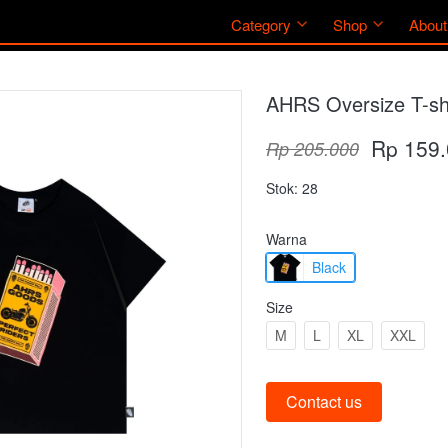
Category
Category
Shop
Shop
About
About
AHRS Oversize T-sh
Rp 159
Rp 205.000
Stok: 28
Warna
Black
Size
M
L
XL
XXL
Contact us
`