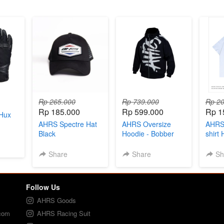
Rp 265.000
Rp 739.000
Rp 20
Rp 185.000
Rp 599.000
Rp 1
 Hux
AHRS Spectre Hat
AHRS Oversize
AHRS 
Black
Hoodie - Bobber
shirt
Jaket Sweater
Black
Share
Share
Sh
Follow Us
AHRS Goods
.com
AHRS Racing Suit