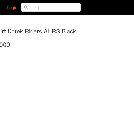
Cari ...
Cari ...
Login
Login
irt Korek Riders AHRS Black
.000