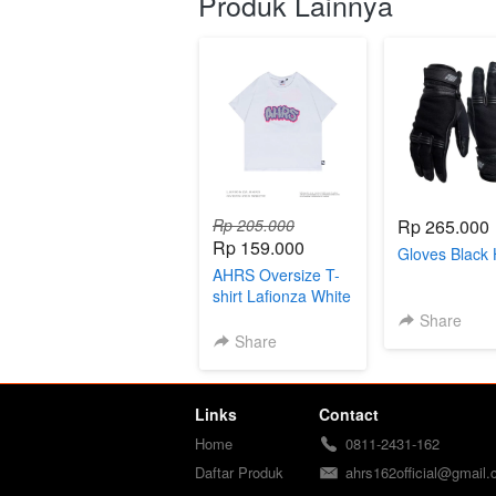
Produk Lainnya
Rp 205.000
Rp 265.000
Rp 159.000
Gloves Black
AHRS Oversize T-
shirt Lafionza White
Share
Share
Links
Contact
Home
0811-2431-162
Daftar Produk
ahrs162official@gmail