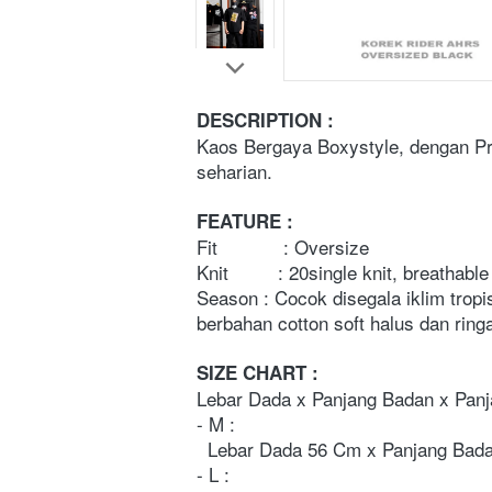
DESCRIPTION :
Kaos Bergaya Boxystyle, dengan Pri
seharian.
FEATURE :
Fit            : Oversize
Knit         : 20single knit, breathab
Season : Cocok disegala iklim tropi
berbahan cotton soft halus dan ring
SIZE CHART : 
Lebar Dada x Panjang Badan x Pan
- M : 
  Lebar Dada 56 Cm x Panjang Ba
- L : 