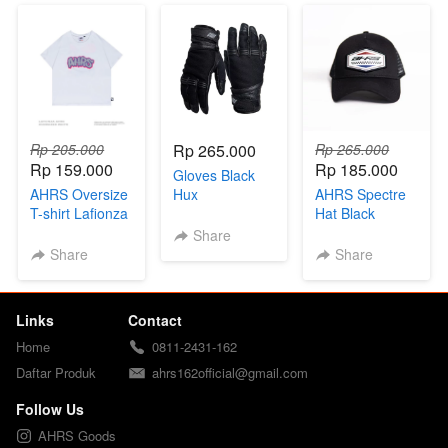
Rp 205.000
Rp 265.000
Rp 265.000
Rp 159.000
Rp 185.000
Gloves Black
AHRS Oversize
Hux
AHRS Spectre
T-shirt Lafionza
Hat Black
White
Share
Share
Share
Links
Contact
Home
0811-2431-162
Daftar Produk
ahrs162official@gmail.com
Follow Us
AHRS Goods