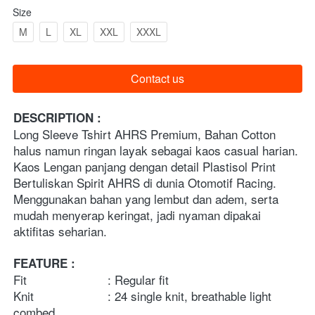
Size
M
L
XL
XXL
XXXL
Contact us
`
DESCRIPTION :
Long Sleeve Tshirt AHRS Premium, Bahan Cotton 
halus namun ringan layak sebagai kaos casual harian. 
Kaos Lengan panjang dengan detail Plastisol Print 
Bertuliskan Spirit AHRS di dunia Otomotif Racing. 
Menggunakan bahan yang lembut dan adem, serta 
mudah menyerap keringat, jadi nyaman dipakai 
aktifitas seharian.
FEATURE :
Fit                       : Regular fit
Knit                     : 24 single knit, breathable light 
combed