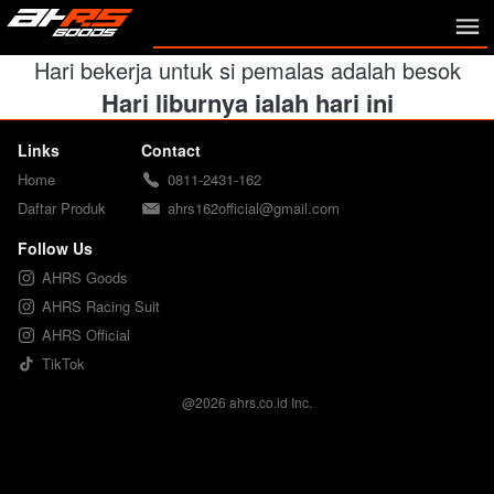
Hari bekerja untuk si pemalas adalah besok
Hari liburnya ialah hari ini
Links
Contact
Home
0811-2431-162
Daftar Produk
ahrs162official@gmail.com
Follow Us
AHRS Goods
AHRS Racing Suit
AHRS Official
TikTok
@
2026
ahrs.co.id Inc.